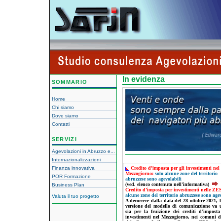
In evidenza
SOMMARIO
Home
Chi siamo
Dove siamo
Contatti
SERVIZI
Agevolazioni in Abruzzo e...
Internazionalizzazioni
Finanza innovativa
Credito d’imposta per gli investimenti nel
Mezzogiorno:
solo alcune zone del territorio
POR Formazione
abruzzese sono agevolabili
(ved. elenco contenuto nell'informativa)
Business Plan
Credito d’imposta per investimenti nelle ZE
alcune zone del territorio abruzzese sono agev
Valuta il tuo progetto
A decorrere dalla data del 28 ottobre 2021,
versione del modello di comunicazione va ut
sia per la fruizione dei crediti d’imposta
investimenti nel Mezzogiorno, nei comuni d